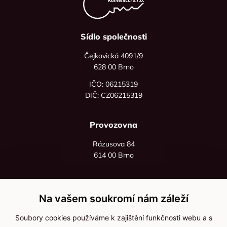
Sídlo společnosti
Čejkovická 4091/9
628 00 Brno
IČO: 06215319
DIČ: CZ06215319
Provozovna
Rázusova 84
614 00 Brno
+420 725 545 626
+420 736 535 066
Na vašem soukromí nám záleží
Po - pá: 8:00 - 16:00
Soubory cookies používáme k zajištění funkčnosti webu a s