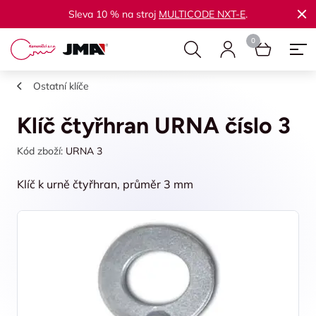
Sleva 10 % na stroj
MULTICODE NXT-E
.
Ostatní klíče
Klíč čtyřhran URNA číslo 3
Kód zboží:
URNA 3
Klíč k urně čtyřhran, průměr 3 mm