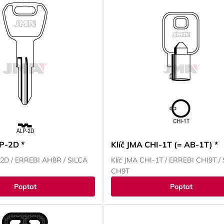
P-2D *
Klíč JMA CHI-1T (= AB-1T) *
-2D / ERREBI AH8R / SILCA
Klíč JMA CHI-1T / ERREBI CHI9T /
CH9T
Poptat
Poptat