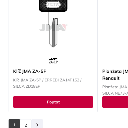
Klíč JMA ZA-5P
Planžeta J
Renault
Klíč JMA ZA-5P / ERREBI ZA14P152 /
SILCA ZD18EP
Planžeta JMA
SILCA NE73-
Poptat
1
2
Další