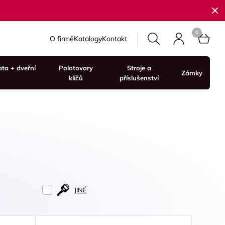
O firmě
Katalogy
Kontakt
ata + dveřní
Polotovary
Stroje a
Zámky
klíčů
příslušenství
JINÉ