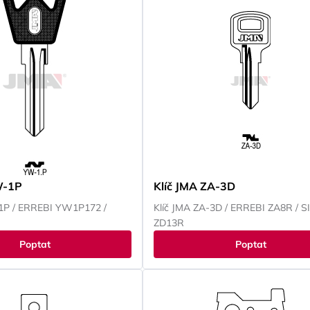
W-1P
Klíč JMA ZA-3D
1P / ERREBI YW1P172 /
Klíč JMA ZA-3D / ERREBI ZA8R / S
ZD13R
Poptat
Poptat