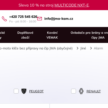
Sleva 10 % na stroj
MULTICODE NXT-E
.
+420 725 545 626
info@jma-kam.cz
Po - pá: 8:00 - 16:00
ické
Doplňkové
Kování
Ovladače pro brány a vr
y
zboží
VEMAK
čipy JMA
o-moto klíče bez přípravy na čip JMA (obyčejné)
Jiné
Alarm
PEUGEOT
RENAULT