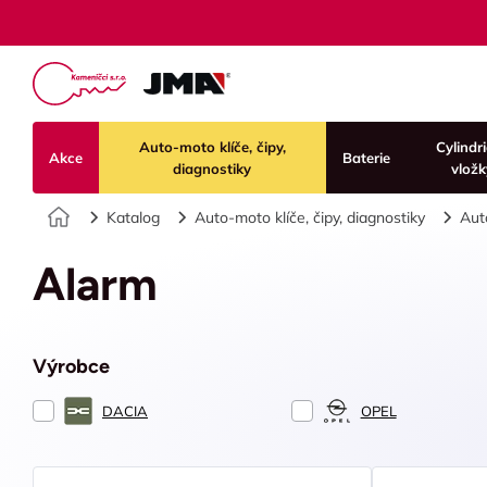
Auto-moto klíče, čipy,
Cylindr
Akce
Baterie
diagnostiky
vložk
Úvod
Katalog
Auto-moto klíče, čipy, diagnostiky
Aut
Alarm
Výrobce
DACIA
OPEL