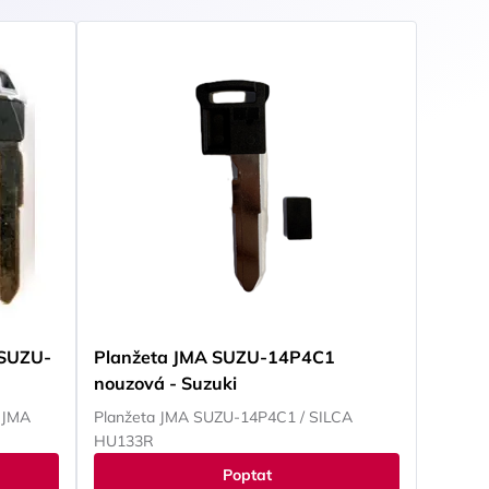
. SUZU-
Planžeta JMA SUZU-14P4C1
nouzová - Suzuki
| JMA
Planžeta JMA SUZU-14P4C1 / SILCA
HU133R
Poptat