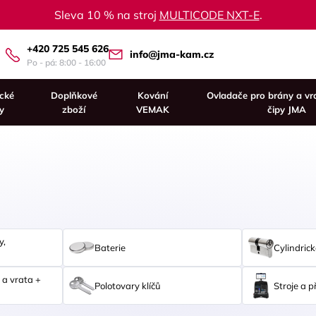
Sleva 10 % na stroj
MULTICODE NXT-E
.
+420 725 545 626
info@jma-kam.cz
Po - pá: 8:00 - 16:00
ické
Doplňkové
Kování
Ovladače pro brány a vr
y
zboží
VEMAK
čipy JMA
y,
Baterie
Cylindrick
 a vrata +
Polotovary klíčů
Stroje a p