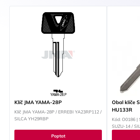
Klíč JMA YAMA-28P
Obal klíče 
HU133R
Klíč JMA YAMA-28P / ERREBI YA23RP112 /
SILCA YH29RBP
Kód: O0186 | 
SUZU-14 / S
Poptat