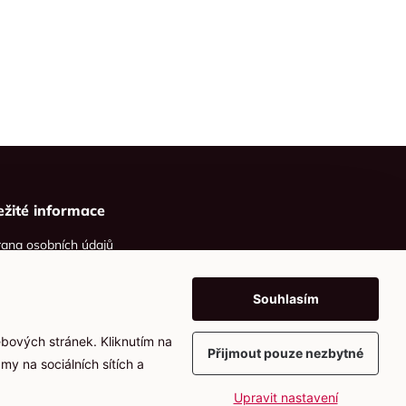
ežité informace
ana osobních údajů
ies
Souhlasím
ebových stránek. Kliknutím na
Přijmout pouze nezbytné
my na sociálních sítích a
Upravit nastavení