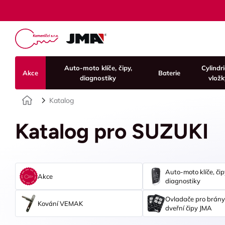
Auto-moto klíče, čipy,
Cylindr
Akce
Baterie
diagnostiky
vložk
Úvod
Katalog
Katalog pro SUZUKI
Auto-moto klíče, čip
Akce
diagnostiky
Ovladače pro brány
Kování VEMAK
dveřní čipy JMA