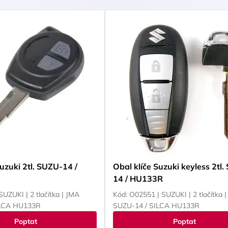
Suzuki 2tl. SUZU-14 /
Obal klíče Suzuki keyless 2tl
14 / HU133R
SUZUKI | 2 tlačítka | JMA
Kód: O02551 | SUZUKI | 2 tlačítka 
ILCA HU133R
SUZU-14 / SILCA HU133R
Poptat
Poptat