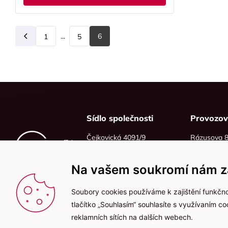
...
6
1
Předchozí
5
Sídlo společnosti
Provozo
Čejkovická 4091/9
Rázusova 
628 00 Brno
614 00 Brn
IČO: 06215319
Na vašem soukromí nám zá
DIČ: CZ06215319
Soubory cookies používáme k zajištění funkčno
tlačítko „Souhlasím“ souhlasíte s využívaním c
reklamních sítích na dalších webech.