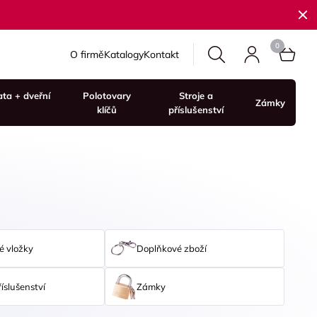
O firmě
Katalogy
Kontakt
ata + dveřní
Polotovary
Stroje a
Zámky
klíčů
příslušenství
é vložky
Doplňkové zboží
říslušenství
Zámky