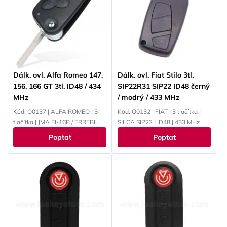
Dálk. ovl. Alfa Romeo 147,
Dálk. ovl. Fiat Stilo 3tl.
156, 166 GT 3tl. ID48 / 434
SIP22R31 SIP22 ID48 černý
MHz
/ modrý / 433 MHz
Kód: O0137 | ALFA ROMEO | 3
Kód: O0132 | FIAT | 3 tlačítka |
tlačítka | JMA FI-16P / ERREBI
SILCA SIP22 | ID48 | 433 MHz
GB18P / SILCA SIP22
Poptat
Poptat