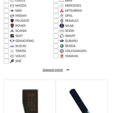
LEXUS
MAN
MAZDA
MERCEDES
MINI
MITSUBISHI
NISSAN
OPEL
PEUGEOT
RENAULT
ROVER
SAAB
SCANIA
SCION
SEAT
SMART
SSANGYONG
SUBARU
SUZUKI
ŠKODA
TOYOTA
VOLKSWAGEN
VOLVO
YAMAHA
JINÉ
Zobrazit méně