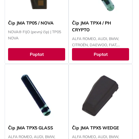
Čip JMA TP05 / NOVA
Čip JMA TPX4 / PH
CRYPTO
NOVA® FIJO (pevný čip) | TP05
NOVA
ALFA ROMEO, AUDI, BMW,
CITROËN, DAEWOO, FIAT,
FORD, HONDA, HYUNDAI,
Poptat
Poptat
CHEVROLET, CHRYSLER, ISUZU,
IVECO, JEEP, KIA, LANCIA, LAND
ROVER, MITSUBISHI, NISSAN,
OPEL, PEUGEOT, RENAULT,
SMART, SUZUKI, TOYOTA,
VOKSWAGEN
Čip JMA TPX5 GLASS
Čip JMA TPX5 WEDGE
ALFA ROMEO, AUDI, BMW,
ALFA ROMEO, AUDI, BMW,