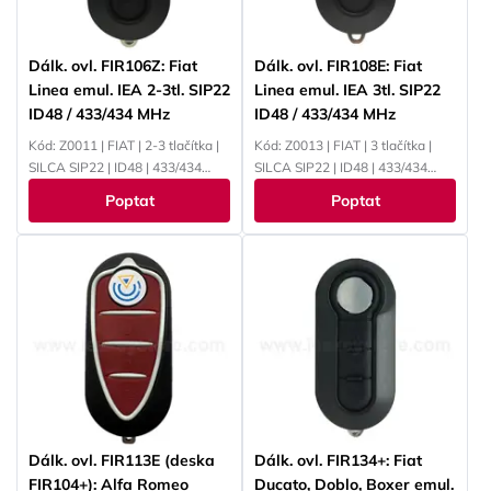
Dálk. ovl. FIR106Z: Fiat
Dálk. ovl. FIR108E: Fiat
Linea emul. IEA 2-3tl. SIP22
Linea emul. IEA 3tl. SIP22
ID48 / 433/434 MHz
ID48 / 433/434 MHz
Kód: Z0011 | FIAT | 2-3 tlačítka |
Kód: Z0013 | FIAT | 3 tlačítka |
SILCA SIP22 | ID48 | 433/434
SILCA SIP22 | ID48 | 433/434
MHz
MHz
Poptat
Poptat
Dálk. ovl. FIR113E (deska
Dálk. ovl. FIR134+: Fiat
FIR104+): Alfa Romeo
Ducato, Doblo, Boxer emul.