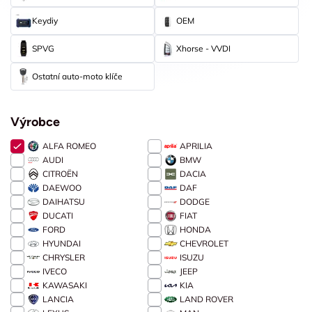
Keydiy
OEM
SPVG
Xhorse - VVDI
Ostatní auto-moto klíče
Výrobce
ALFA ROMEO
APRILIA
AUDI
BMW
CITROËN
DACIA
DAEWOO
DAF
DAIHATSU
DODGE
DUCATI
FIAT
FORD
HONDA
HYUNDAI
CHEVROLET
CHRYSLER
ISUZU
IVECO
JEEP
KAWASAKI
KIA
LANCIA
LAND ROVER