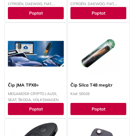
CITROËN, DAEWOO, FIAT,
CITROËN, DAEWOO, FIAT,
FORD, HONDA, HYUNDAI,
FORD, HONDA, HYUNDAI,
Poptat
Poptat
CHEVROLET, CHRYSLER, ISUZU,
CHEVROLET, CHRYSLER, ISUZU,
IVECO, JEEP, KAWASAKI, KIA,
IVECO, JEEP, KAWASAKI, KIA,
LANCIA, LAND ROVER, LEXUS,
LANCIA, LAND ROVER, LEXUS,
MAZDA, MITSUBISHI, NISSAN,
MAZDA, MITSUBISHI, NISSAN,
OPEL, PEUGEOT, RENAULT,
OPEL, PEUGEOT, RENAULT,
SMART, SUBARU, SUZUKI,
SMART, SUBARU, SUZUKI,
TOYOTA, VOKSWAGEN,
TOYOTA, VOKSWAGEN,
YAMAHA
YAMAHA
Čip JMA TPX8+
Čip Silca T48 meg/cr
MEGAMOS® CRYPTO | AUDI,
Kód: S0026
SEAT, ŠKODA, VOLKSWAGEN
Poptat
Poptat