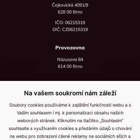
Čejkovická 4091/9
628 00 Brno
IČO: 06215319
DIČ: CZ06215319
Provozovna
Rázusova 84
614 00 Brno
+420 725 545 626
+420 736 535 066
Na vašem soukromí nám záleží
Po - pá: 8:00 - 16:00
Soubory cookies používáme k zajištění funkčnosti webu a s
info@jma-kam.cz
Vaším souhlasem i mj. k personalizaci obsahu našich
webových stránek. Kliknutím na tlačítko „Souhlasím“
souhlasíte s využívaním cookies a předáním údajů o chování
Důležité informace
na webu pro zobrazení cílené reklamy na sociálních sítích a