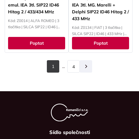
emul. IEA 3tl. SIP22 ID46
IEA 3tl. MG. Marelli +
Hitag 2 / 433/434 MHz
Delphi SIP22 ID46 Hitag 2 /
433 MHz
Kód: Z0014 | ALFA ROMEO | 3
tlačítka | SILCA SIP22 | ID46 |
Kód: Z0134 | FIAT | 3 tlačítka |
433/434 MHz | PCF7946
SILCA SIP22 | ID46 | 433 MHz |
PCF7946
Poptat
Poptat
1
...
4
Další
Sídlo společnosti