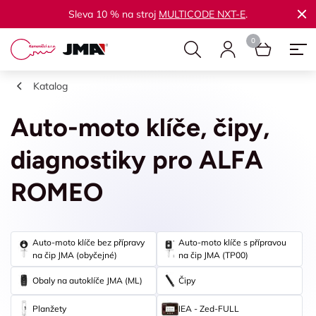
Sleva 10 % na stroj
MULTICODE NXT-E
.
Katalog
Auto-moto klíče, čipy,
diagnostiky pro ALFA
ROMEO
Auto-moto klíče bez přípravy
Auto-moto klíče s přípravou
na čip JMA (obyčejné)
na čip JMA (TP00)
Obaly na autoklíče JMA (ML)
Čipy
Planžety
IEA - Zed-FULL