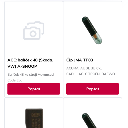
ACE: balíček 48 (Škoda,
Čip JMA TP03
VW) A-SNOOP
ACURA, AUDI, BUICK,
CADILLAC, CITROËN, DAEWOO,
Balíček 48 ke stroji Advanced
FIAT, HONDA, CHEVROLET,
Code Evo
ISUZU, JAGUAR, KIA, LANCIA,
Poptat
Poptat
MAN, MERCEDES, OLDS
MOBILE, OPEL, PEUGEOT,
PONTIAC, PORSCHE, SAAB,
SATURN, ŠKODA,
VOLKSWAGEN, YAMAHA