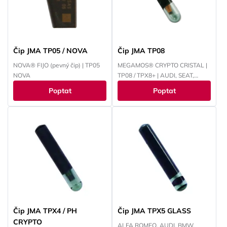
Čip JMA TP05 / NOVA
Čip JMA TP08
NOVA® FIJO (pevný čip) | TP05
MEGAMOS® CRYPTO CRISTAL |
NOVA
TP08 / TPX8+ | AUDI, SEAT,
ŠKODA, VOLKSWAGEN
Poptat
Poptat
Čip JMA TPX4 / PH
Čip JMA TPX5 GLASS
CRYPTO
ALFA ROMEO, AUDI, BMW,