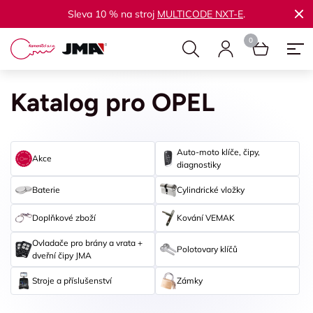
Sleva 10 % na stroj
MULTICODE NXT-E
.
Katalog pro OPEL
Auto-moto klíče, čipy,
Akce
diagnostiky
Baterie
Cylindrické vložky
Doplňkové zboží
Kování VEMAK
Ovladače pro brány a vrata +
Polotovary klíčů
dveřní čipy JMA
Stroje a příslušenství
Zámky