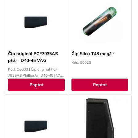
MAZDA, MITSUBISHI, NISSAN,
OPEL, PEUGEOT, RENAULT,
SMART, SUBARU, SUZUKI,
TOYOTA, VOKSWAGEN,
YAMAHA
Čip originál PCF7935AS
Čip Silca T48 meg/cr
ph/cr ID40-45 VAG
Kód: S0026
Kód: O0003 | Čip originál PCF
7935AS Phillips/cr ID40-45 | VAG
ID44 / 4W - VAG / PSA / Opel /
Poptat
Poptat
EWS