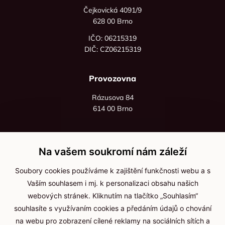
Čejkovická 4091/9
628 00 Brno
IČO: 06215319
DIČ: CZ06215319
Provozovna
Rázusova 84
614 00 Brno
+420 725 545 626
+420 736 535 066
Na vašem soukromí nám záleží
Po - pá: 8:00 - 16:00
Soubory cookies používáme k zajištění funkčnosti webu a s
info@jma-kam.cz
Vaším souhlasem i mj. k personalizaci obsahu našich
webových stránek. Kliknutím na tlačítko „Souhlasím“
souhlasíte s využívaním cookies a předáním údajů o chování
Důležité informace
na webu pro zobrazení cílené reklamy na sociálních sítích a