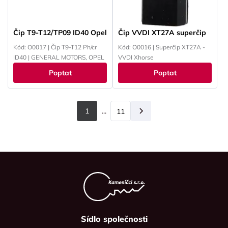
Čip T9-T12/TP09 ID40 Opel
Čip VVDI XT27A superčip
Kód: O0017 | Čip T9-T12 Ph/cr
Kód: O0016 | Superčip XT27A -
ID40 | GENERAL MOTORS, OPEL
VVDI Xhorse
Poptat
Poptat
1
...
11
Další
Sídlo společnosti