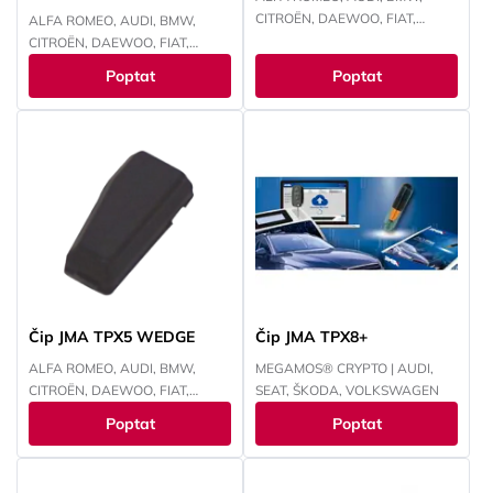
CITROËN, DAEWOO, FIAT,
ALFA ROMEO, AUDI, BMW,
FORD, HONDA, HYUNDAI,
CITROËN, DAEWOO, FIAT,
CHEVROLET, CHRYSLER, ISUZU,
FORD, HONDA, HYUNDAI,
Poptat
Poptat
IVECO, JEEP, KAWASAKI, KIA,
CHEVROLET, CHRYSLER, ISUZU,
LANCIA, LAND ROVER, LEXUS,
IVECO, JEEP, KIA, LANCIA, LAND
MAZDA, MITSUBISHI, NISSAN,
ROVER, MITSUBISHI, NISSAN,
OPEL, PEUGEOT, RENAULT,
OPEL, PEUGEOT, RENAULT,
SMART, SUBARU, SUZUKI,
SMART, SUZUKI, TOYOTA,
TOYOTA, VOKSWAGEN,
VOKSWAGEN
YAMAHA
Čip JMA TPX5 WEDGE
Čip JMA TPX8+
ALFA ROMEO, AUDI, BMW,
MEGAMOS® CRYPTO | AUDI,
CITROËN, DAEWOO, FIAT,
SEAT, ŠKODA, VOLKSWAGEN
FORD, HONDA, HYUNDAI,
Poptat
Poptat
CHEVROLET, CHRYSLER, ISUZU,
IVECO, JEEP, KAWASAKI, KIA,
LANCIA, LAND ROVER, LEXUS,