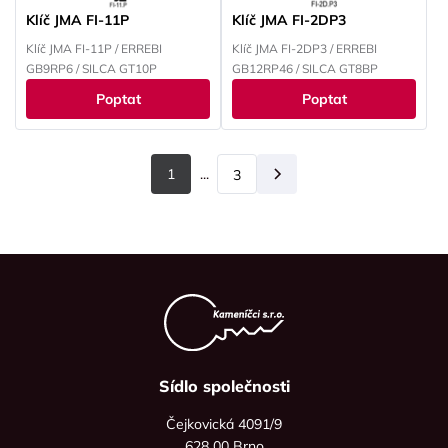
Klíč JMA FI-11P
Klíč JMA FI-2DP3
Klíč JMA FI-11P / ERREBI
Klíč JMA FI-2DP3 / ERREBI
GB9RP6 / SILCA GT10P
GB12RP46 / SILCA GT8BP
Poptat
Poptat
1
...
3
Další
Sídlo společnosti
Čejkovická 4091/9
628 00 Brno