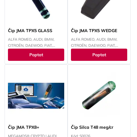
Čip JMA TPX5 GLASS
Čip JMA TPX5 WEDGE
ALFA ROMEO, AUDI, BMW,
ALFA ROMEO, AUDI, BMW,
CITROËN, DAEWOO, FIAT,
CITROËN, DAEWOO, FIAT,
FORD, HONDA, HYUNDAI,
FORD, HONDA, HYUNDAI,
Poptat
Poptat
CHEVROLET, CHRYSLER, ISUZU,
CHEVROLET, CHRYSLER, ISUZU,
IVECO, JEEP, KAWASAKI, KIA,
IVECO, JEEP, KAWASAKI, KIA,
LANCIA, LAND ROVER, LEXUS,
LANCIA, LAND ROVER, LEXUS,
MAZDA, MITSUBISHI, NISSAN,
MAZDA, MITSUBISHI, NISSAN,
OPEL, PEUGEOT, RENAULT,
OPEL, PEUGEOT, RENAULT,
SMART, SUBARU, SUZUKI,
SMART, SUBARU, SUZUKI,
TOYOTA, VOKSWAGEN,
TOYOTA, VOKSWAGEN,
YAMAHA
YAMAHA
Čip JMA TPX8+
Čip Silca T48 meg/cr
MEGAMOS® CRYPTO | AUDI,
Kód: S0026