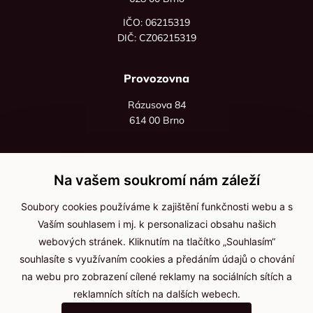
IČO: 06215319
DIČ: CZ06215319
Provozovna
Rázusova 84
614 00 Brno
+420 725 545 626
+420 736 535 066
Na vašem soukromí nám záleží
Po - pá: 8:00 - 16:00
Soubory cookies používáme k zajištění funkčnosti webu a s
info@jma-kam.cz
Vaším souhlasem i mj. k personalizaci obsahu našich
webových stránek. Kliknutím na tlačítko „Souhlasím“
souhlasíte s využívaním cookies a předáním údajů o chování
Důležité informace
na webu pro zobrazení cílené reklamy na sociálních sítích a
reklamních sítích na dalších webech.
Ochrana osobních údajů