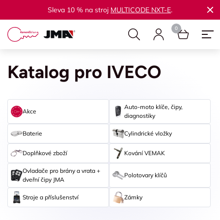
Sleva 10 % na stroj
MULTICODE NXT-E
.
Katalog pro IVECO
Auto-moto klíče, čipy,
Akce
diagnostiky
Baterie
Cylindrické vložky
Doplňkové zboží
Kování VEMAK
Ovladače pro brány a vrata +
Polotovary klíčů
dveřní čipy JMA
Stroje a příslušenství
Zámky