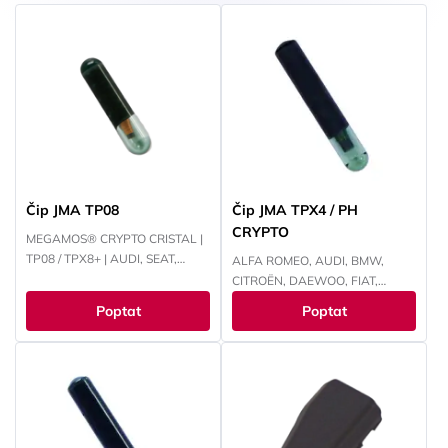
Čip JMA TP08
Čip JMA TPX4 / PH
CRYPTO
MEGAMOS® CRYPTO CRISTAL |
TP08 / TPX8+ | AUDI, SEAT,
ALFA ROMEO, AUDI, BMW,
ŠKODA, VOLKSWAGEN
CITROËN, DAEWOO, FIAT,
FORD, HONDA, HYUNDAI,
Poptat
Poptat
CHEVROLET, CHRYSLER, ISUZU,
IVECO, JEEP, KIA, LANCIA, LAND
ROVER, MITSUBISHI, NISSAN,
OPEL, PEUGEOT, RENAULT,
SMART, SUZUKI, TOYOTA,
VOKSWAGEN