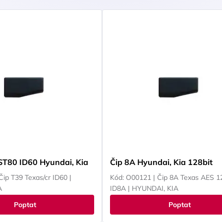
ST80 ID60 Hyundai, Kia
Čip 8A Hyundai, Kia 128bit
Čip T39 Texas/cr ID60 |
Kód: O00121 | Čip 8A Texas AES 1
A
ID8A | HYUNDAI, KIA
Poptat
Poptat