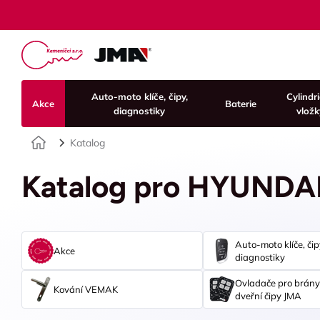
Auto-moto klíče, čipy,
Cylindr
Akce
Baterie
diagnostiky
vložk
Úvod
Katalog
Katalog pro HYUNDA
Auto-moto klíče, čip
Akce
diagnostiky
Ovladače pro brány
Kování VEMAK
dveřní čipy JMA