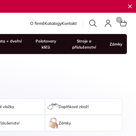
O firmě
Katalogy
Kontakt
ata + dveřní
Polotovary
Stroje a
Zámky
klíčů
příslušenství
é vložky
Doplňkové zboží
říslušenství
Zámky