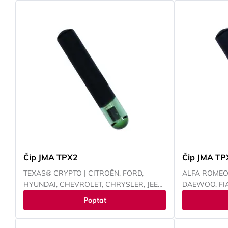
Čip JMA TPX2
Čip JMA TP
TEXAS® CRYPTO | CITROËN, FORD,
ALFA ROMEO,
HYUNDAI, CHEVROLET, CHRYSLER, JEEP,
DAEWOO, FIA
KAWASAKI, KIA, MAZDA, MITSUBISHI,
CHEVROLET, 
Poptat
NISSAN, PEUGEOT, RENAULT, SUBARU,
JEEP, KIA, L
SUZUKI, TOYOTA, YAMAHA
MITSUBISHI, 