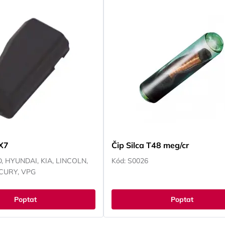
ART, SUZUKI, TOYOTA,
NISSAN, OPEL, PEUGEOT, RENAUL
N
SMART, SUBARU, SUZUKI, TOYOTA
VOKSWAGEN, YAMAHA
X7
Čip Silca T48 meg/cr
, HYUNDAI, KIA, LINCOLN,
Kód: S0026
CURY, VPG
Poptat
Poptat