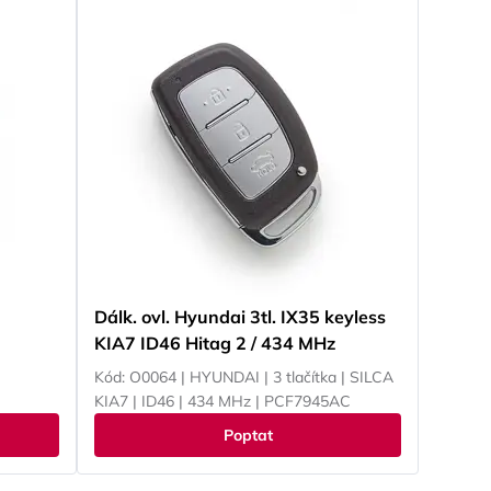
T,
NISSAN, OPEL, PEUGEOT, RENAULT,
,
SMART, SUBARU, SUZUKI, TOYOTA,
VOKSWAGEN, YAMAHA
Dálk. ovl. Hyundai 3tl. IX35 keyless
KIA7 ID46 Hitag 2 / 434 MHz
Kód: O0064 | HYUNDAI | 3 tlačítka | SILCA
KIA7 | ID46 | 434 MHz | PCF7945AC
Poptat