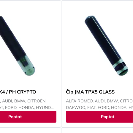
X4 / PH CRYPTO
Čip JMA TPX5 GLASS
 AUDI, BMW, CITROËN,
ALFA ROMEO, AUDI, BMW, CITRO
T, FORD, HONDA, HYUNDAI,
DAEWOO, FIAT, FORD, HONDA, H
CHRYSLER, ISUZU, IVECO,
CHEVROLET, CHRYSLER, ISUZU, 
Poptat
Poptat
ANCIA, LAND ROVER,
JEEP, KAWASAKI, KIA, LANCIA, L
NISSAN, OPEL, PEUGEOT,
ROVER, LEXUS, MAZDA, MITSUBIS