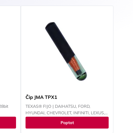
Čip JMA TPX1
28bit
TEXAS® FIJO | DAIHATSU, FORD,
HYUNDAI, CHEVROLET, INFINITI, LEXUS,
LINCOLN, MAZDA, MERCURY,
Poptat
MITSUBISHI, PANOZ, PERODUA, PROTON,
NISSAN, SUBARU, SUZUKI, TOYOTA