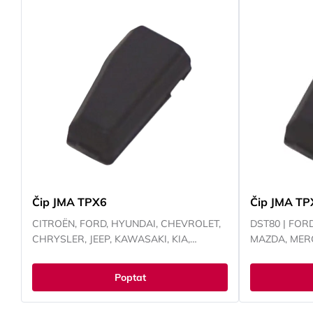
RENAULT, SM
VOKSWAGE
Čip JMA TPX6
Čip JMA TP
CITROËN, FORD, HYUNDAI, CHEVROLET,
DST80 | FORD
CHRYSLER, JEEP, KAWASAKI, KIA,
MAZDA, MER
MAZDA, MITSUBISHI, NISSAN, PEUGEOT,
RENAULT, SUBARU, SUZUKI, TOYOTA,
Poptat
YAMAHA