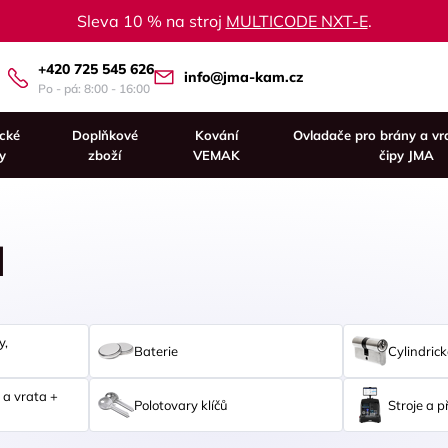
Sleva 10 % na stroj
MULTICODE NXT-E
.
+420 725 545 626
info@jma-kam.cz
Po - pá: 8:00 - 16:00
ické
Doplňkové
Kování
Ovladače pro brány a vr
y
zboží
VEMAK
čipy JMA
I
y,
Baterie
Cylindrick
 a vrata +
Polotovary klíčů
Stroje a p