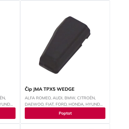
Čip JMA TPX5 WEDGE
ËN,
ALFA ROMEO, AUDI, BMW, CITROËN,
YUNDAI,
DAEWOO, FIAT, FORD, HONDA, HYUNDAI,
IVECO,
CHEVROLET, CHRYSLER, ISUZU, IVECO,
Poptat
AND
JEEP, KAWASAKI, KIA, LANCIA, LAND
HI,
ROVER, LEXUS, MAZDA, MITSUBISHI,