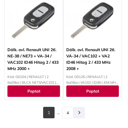
Dálk. ovl. Renault UNI 2tl.
Dálk. ovl. Renault UNI 2tl.
NE-38 / NE73 + VA-34 /
VA-34 / VAC102 + VA2
VAC102 ID46 Hitag 2 / 433
ID46 Hitag 2 / 433 MHz
MHz 2000 +
2008 +
Kód: O0104 | RENAULT | 2
Kód: O0126 | RENAULT | 2
tlačítka | SILCA NE73/VAC102 |
tlačítka | VA102 | ID46 | 434 MHZ
ID46 | 433 MHz | PCF7946
| PCF7947
Poptat
Poptat
1
...
4
Další