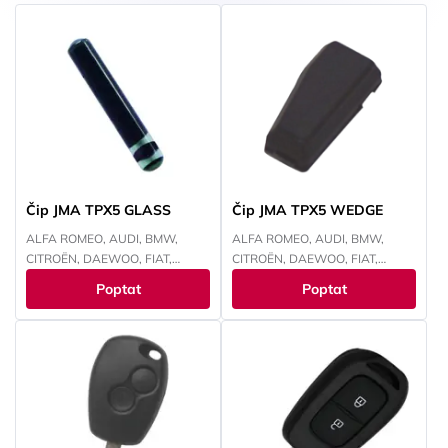
Čip JMA TPX5 GLASS
Čip JMA TPX5 WEDGE
ALFA ROMEO, AUDI, BMW,
ALFA ROMEO, AUDI, BMW,
CITROËN, DAEWOO, FIAT,
CITROËN, DAEWOO, FIAT,
FORD, HONDA, HYUNDAI,
FORD, HONDA, HYUNDAI,
Poptat
Poptat
CHEVROLET, CHRYSLER, ISUZU,
CHEVROLET, CHRYSLER, ISUZU,
IVECO, JEEP, KAWASAKI, KIA,
IVECO, JEEP, KAWASAKI, KIA,
LANCIA, LAND ROVER, LEXUS,
LANCIA, LAND ROVER, LEXUS,
MAZDA, MITSUBISHI, NISSAN,
MAZDA, MITSUBISHI, NISSAN,
OPEL, PEUGEOT, RENAULT,
OPEL, PEUGEOT, RENAULT,
SMART, SUBARU, SUZUKI,
SMART, SUBARU, SUZUKI,
TOYOTA, VOKSWAGEN,
TOYOTA, VOKSWAGEN,
YAMAHA
YAMAHA