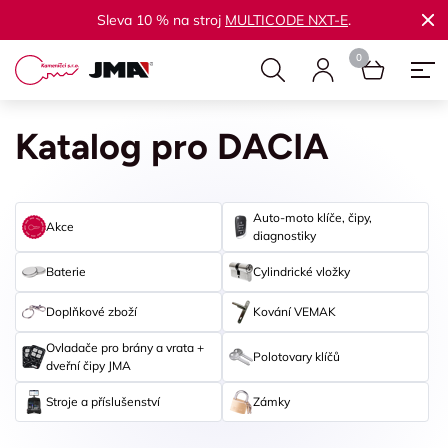
Sleva 10 % na stroj
MULTICODE NXT-E
.
Katalog pro DACIA
Auto-moto klíče, čipy,
Akce
diagnostiky
Baterie
Cylindrické vložky
Doplňkové zboží
Kování VEMAK
Ovladače pro brány a vrata +
Polotovary klíčů
dveřní čipy JMA
Stroje a příslušenství
Zámky