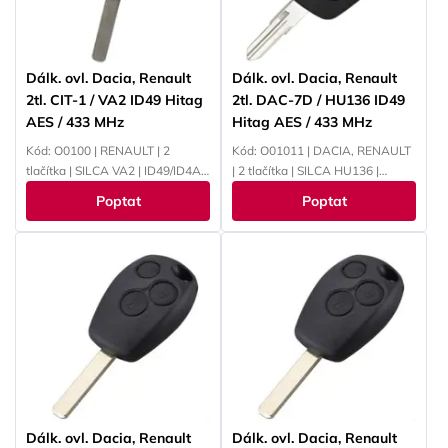
Dálk. ovl. Dacia, Renault
Dálk. ovl. Dacia, Renault
2tl. CIT-1 / VA2 ID49 Hitag
2tl. DAC-7D / HU136 ID49
AES / 433 MHz
Hitag AES / 433 MHz
Kód: O0100 | RENAULT | 2
Kód: O01011 | DACIA, RENAULT
tlačítka | SILCA VA2 | ID49/ID4A |
| 2 tlačítka | SILCA HU136 |
433 MHz | PCF7961M
ID49/ID4A | 433 MHz |
Poptat
Poptat
PCF7961M
Dálk. ovl. Dacia, Renault
Dálk. ovl. Dacia, Renault